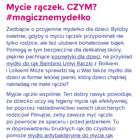
Mycie rączek. CZYM?
#magicznemydełko
Zadbajcie o przyjemne mydełko dla dzieci. Byłoby
świetnie, gdyby o myciu rączek przypominali nie
tylko rodzice, ale też ulubieni bohaterowie bajek.
Pomogą w tym bezpieczne dla delikatnej skóry,
pięknie pachnące
kosmetyki dla dzieci
, na przykład
mydło do rąk Bambino Umyj Rączki
z Bolkiem
i Lolkiem! Może sprawdzi się u Was także mydło dla
dzieci w formie lekkiej pianki, którą dzieci chętniej
nakładają na małe rączki?
Myjcie rączki wspólnie. Ten dobry nawyk powoduje,
że dziecko uczy się higieny mycia rąk efektywniej,
bo poprzez naśladownictwo swoich ukochanych
rodziców! Pilnujcie, żeby zawsze myć rączki
po powrocie ze spaceru i przed jedzeniem. Tu
w doprowadzeniu brudnych rąk do czystości
pomoże
mydło antybakteryjne do mycia rąk