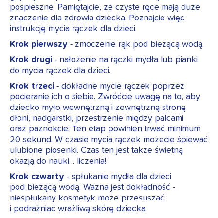
pospieszne. Pamiętajcie, że czyste ręce mają duże
znaczenie dla zdrowia dziecka. Poznajcie więc
instrukcję mycia rączek dla dzieci.
Krok pierwszy
- zmoczenie rąk pod bieżącą wodą.
Krok drugi
- nałożenie na rączki mydła lub pianki
do mycia rączek dla dzieci.
Krok trzeci
- dokładne mycie rączek poprzez
pocieranie ich o siebie. Zwróćcie uwagę na to, aby
dziecko myło wewnętrzną i zewnętrzną stronę
dłoni, nadgarstki, przestrzenie między palcami
oraz paznokcie. Ten etap powinien trwać minimum
20 sekund. W czasie mycia rączek możecie śpiewać
ulubione piosenki. Czas ten jest także świetną
okazją do nauki… liczenia!
Krok czwarty
- spłukanie mydła dla dzieci
pod bieżącą wodą. Ważna jest dokładność -
niespłukany kosmetyk może przesuszać
i podrażniać wrażliwą skórę dziecka.