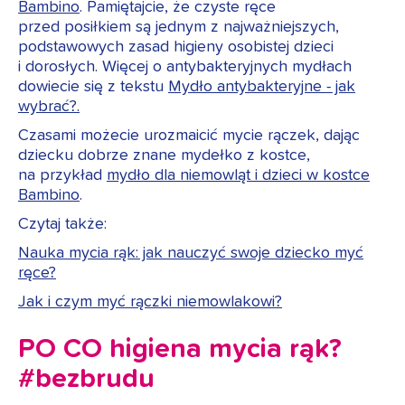
Bambino
. Pamiętajcie, że czyste ręce
przed posiłkiem są jednym z najważniejszych,
podstawowych zasad higieny osobistej dzieci
i dorosłych. Więcej o antybakteryjnych mydłach
dowiecie się z tekstu
Mydło antybakteryjne - jak
wybrać?
.
Czasami możecie urozmaicić mycie rączek, dając
dziecku dobrze znane mydełko z kostce,
na przykład
mydło dla niemowląt i dzieci w kostce
Bambino
.
Czytaj także:
Nauka mycia rąk: jak nauczyć swoje dziecko myć
ręce?
Jak i czym myć rączki niemowlakowi?
PO CO higiena mycia rąk?
#bezbrudu