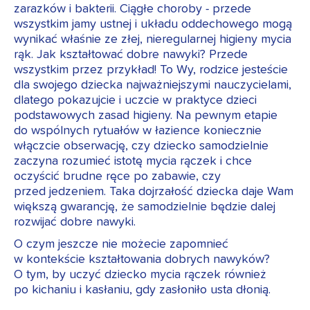
zarazków i bakterii. Ciągłe choroby - przede
wszystkim jamy ustnej i układu oddechowego mogą
wynikać właśnie ze złej, nieregularnej higieny mycia
rąk. Jak kształtować dobre nawyki? Przede
wszystkim przez przykład! To Wy, rodzice jesteście
dla swojego dziecka najważniejszymi nauczycielami,
dlatego pokazujcie i uczcie w praktyce dzieci
podstawowych zasad higieny. Na pewnym etapie
do wspólnych rytuałów w łazience koniecznie
włączcie obserwację, czy dziecko samodzielnie
zaczyna rozumieć istotę mycia rączek i chce
oczyścić brudne ręce po zabawie, czy
przed jedzeniem. Taka dojrzałość dziecka daje Wam
większą gwarancję, że samodzielnie będzie dalej
rozwijać dobre nawyki.
O czym jeszcze nie możecie zapomnieć
w kontekście kształtowania dobrych nawyków?
O tym, by uczyć dziecko mycia rączek również
po kichaniu i kasłaniu, gdy zasłoniło usta dłonią.