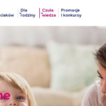
Dla
Czuła
Promocje
eciaków
rodziny
wiedza
i konkursy
ne