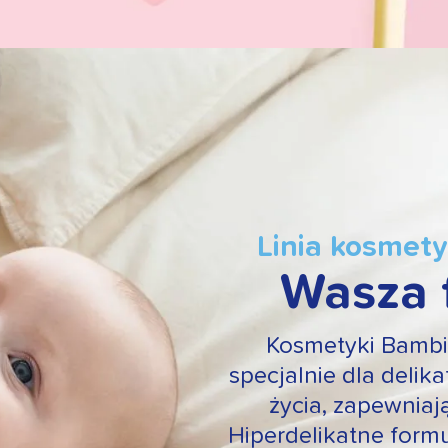
Linia kosmet
Wasza 
Kosmetyki Bambi
specjalnie dla delik
życia, zapewniaj
Hiperdelikatne form