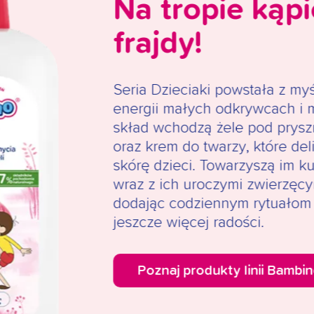
Na tropie kąp
frajdy!
Seria Dzieciaki powstała z my
energii małych odkrywcach i m
skład wchodzą żele pod prysz
oraz krem do twarzy, które del
skórę dzieci. Towarzyszą im ku
wraz z ich uroczymi zwierzęcy
dodając codziennym rytuałom
jeszcze więcej radości.
Poznaj produkty linii Bambin