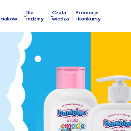
Dla
Czuła
Promocje
eciaków
rodziny
wiedza
i konkursy