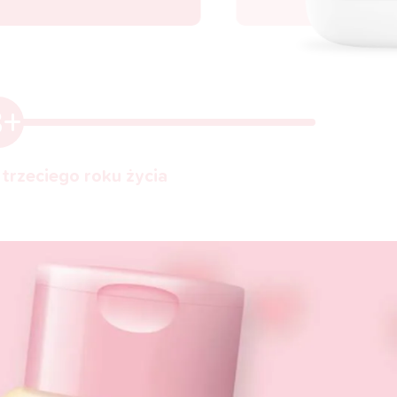
3+
trzeciego roku życia