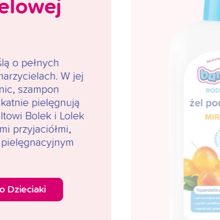
ielowej
ślą o pełnych
arzycielach. W jej
nic, szampon
ikatnie pielęgnują
ltowi Bolek i Lolek
mi przyjaciółmi,
 pielęgnacyjnym
o Dzieciaki