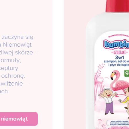
 zaczyna się
a Niemowląt
liwej skórze –
 formuły,
ceptury
 ochronę.
awilżenie –
ach
a niemowląt