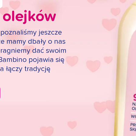
 olejków
poznaliśmy jeszcze
sze mamy dbały o nas
i pragniemy dać swoim
 Bambino pojawia się
a łączy tradycję