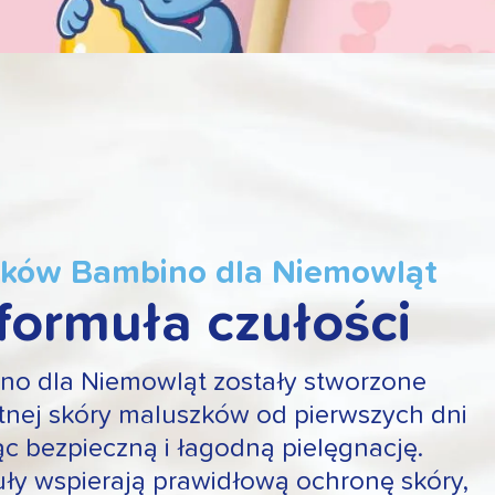
yków Bambino dla Niemowląt
formuła czułości
no dla Niemowląt zostały stworzone
atnej skóry maluszków od pierwszych dni
ąc bezpieczną i łagodną pielęgnację.
uły wspierają prawidłową ochronę skóry,