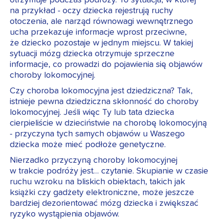
otrzymuje podczas podróży. To sytuacja, w której
na przykład - oczy dziecka rejestrują ruchy
otoczenia, ale narząd równowagi wewnętrznego
ucha przekazuje informacje wprost przeciwne,
że dziecko pozostaje w jednym miejscu. W takiej
sytuacji mózg dziecka otrzymuje sprzeczne
informacje, co prowadzi do pojawienia się objawów
choroby lokomocyjnej.
Czy choroba lokomocyjna jest dziedziczna? Tak,
istnieje pewna dziedziczna skłonność do choroby
lokomocyjnej. Jeśli więc Ty lub tata dziecka
cierpieliście w dzieciństwie na chorobę lokomocyjną
- przyczyna tych samych objawów u Waszego
dziecka może mieć podłoże genetyczne.
Nierzadko przyczyną choroby lokomocyjnej
w trakcie podróży jest… czytanie. Skupianie w czasie
ruchu wzroku na bliskich obiektach, takich jak
książki czy gadżety elektroniczne, może jeszcze
bardziej dezorientować mózg dziecka i zwiększać
ryzyko wystąpienia objawów.