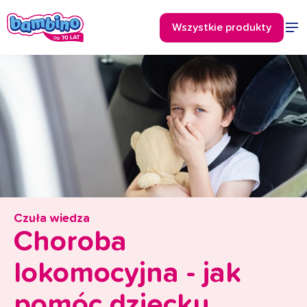
Czuła wiedza
Choroba
lokomocyjna - jak
pomóc dziecku