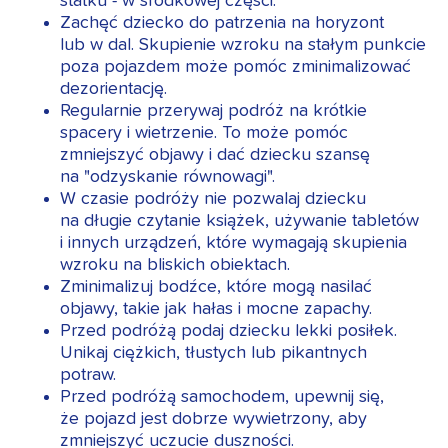
statku - w środkowej części.
Zachęć dziecko do patrzenia na horyzont
lub w dal. Skupienie wzroku na stałym punkcie
poza pojazdem może pomóc zminimalizować
dezorientację.
Regularnie przerywaj podróż na krótkie
spacery i wietrzenie. To może pomóc
zmniejszyć objawy i dać dziecku szansę
na "odzyskanie równowagi".
W czasie podróży nie pozwalaj dziecku
na długie czytanie książek, używanie tabletów
i innych urządzeń, które wymagają skupienia
wzroku na bliskich obiektach.
Zminimalizuj bodźce, które mogą nasilać
objawy, takie jak hałas i mocne zapachy.
Przed podróżą podaj dziecku lekki posiłek.
Unikaj ciężkich, tłustych lub pikantnych
potraw.
Przed podróżą samochodem, upewnij się,
że pojazd jest dobrze wywietrzony, aby
zmniejszyć uczucie duszności.