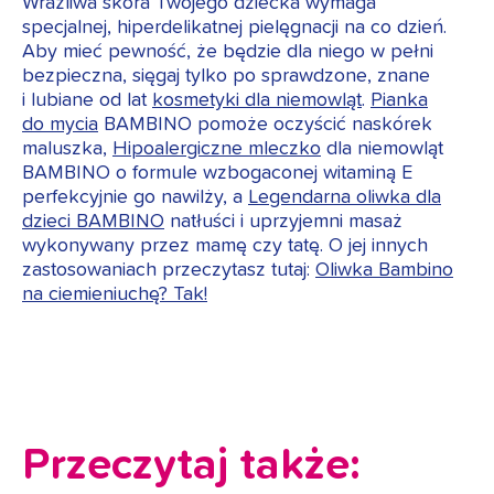
Wrażliwa skóra Twojego dziecka wymaga
specjalnej, hiperdelikatnej pielęgnacji na co dzień.
Aby mieć pewność, że będzie dla niego w pełni
bezpieczna, sięgaj tylko po sprawdzone, znane
i lubiane od lat
kosmetyki dla niemowląt
.
Pianka
do mycia
BAMBINO pomoże oczyścić naskórek
maluszka,
Hipoalergiczne mleczko
dla niemowląt
BAMBINO o formule wzbogaconej witaminą E
perfekcyjnie go nawilży, a
Legendarna oliwka dla
dzieci BAMBINO
natłuści i uprzyjemni masaż
wykonywany przez mamę czy tatę. O jej innych
zastosowaniach przeczytasz tutaj:
Oliwka Bambino
na ciemieniuchę? Tak!
Przeczytaj także: