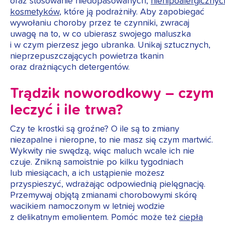
oraz stosowanie niedopasowanych,
niehipoalergicznyc
kosmetyków
, które ją podrażniły. Aby zapobiegać
wywołaniu choroby przez te czynniki, zwracaj
uwagę na to, w co ubierasz swojego maluszka
i w czym pierzesz jego ubranka. Unikaj sztucznych,
nieprzepuszczających powietrza tkanin
oraz drażniących detergentów.
Trądzik noworodkowy – czym
leczyć i ile trwa?
Czy te krostki są groźne? O ile są to zmiany
niezapalne i nieropne, to nie masz się czym martwić.
Wykwity nie swędzą, więc maluch wcale ich nie
czuje. Znikną samoistnie po kilku tygodniach
lub miesiącach, a ich ustąpienie możesz
przyspieszyć, wdrażając odpowiednią pielęgnację.
Przemywaj objętą zmianami chorobowymi skórę
wacikiem namoczonym w letniej wodzie
z delikatnym emolientem. Pomóc może też
ciepła