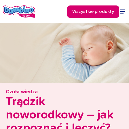
Czuła wiedza
Trądzik
noworodkowy – jak
rozpoznać i leczyć?