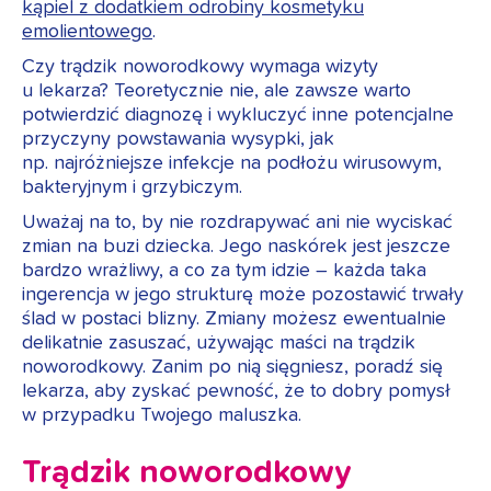
kąpiel z dodatkiem odrobiny kosmetyku
emolientowego
.
Czy trądzik noworodkowy wymaga wizyty
u lekarza? Teoretycznie nie, ale zawsze warto
potwierdzić diagnozę i wykluczyć inne potencjalne
przyczyny powstawania wysypki, jak
np. najróżniejsze infekcje na podłożu wirusowym,
bakteryjnym i grzybiczym.
Uważaj na to, by nie rozdrapywać ani nie wyciskać
zmian na buzi dziecka. Jego naskórek jest jeszcze
bardzo wrażliwy, a co za tym idzie – każda taka
ingerencja w jego strukturę może pozostawić trwały
ślad w postaci blizny. Zmiany możesz ewentualnie
delikatnie zasuszać, używając maści na trądzik
noworodkowy. Zanim po nią sięgniesz, poradź się
lekarza, aby zyskać pewność, że to dobry pomysł
w przypadku Twojego maluszka.
Trądzik noworodkowy