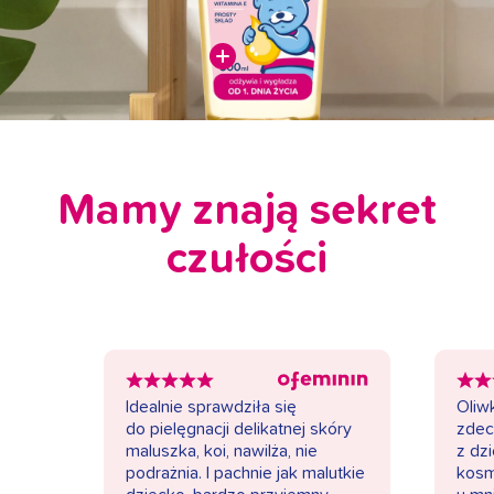
Mamy znają sekret
czułości
Idealnie sprawdziła się
Oliw
do pielęgnacji delikatnej skóry
zdec
maluszka, koi, nawilża, nie
z dz
podrażnia. I pachnie jak malutkie
kosm