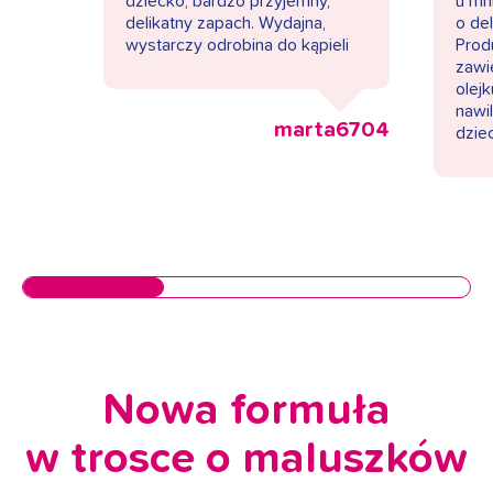
dziecko, bardzo przyjemny,
u mn
delikatny zapach. Wydajna,
o de
wystarczy odrobina do kąpieli
Prod
zawi
olej
nawil
marta6704
dzie
Nowa formuła
w trosce o maluszków