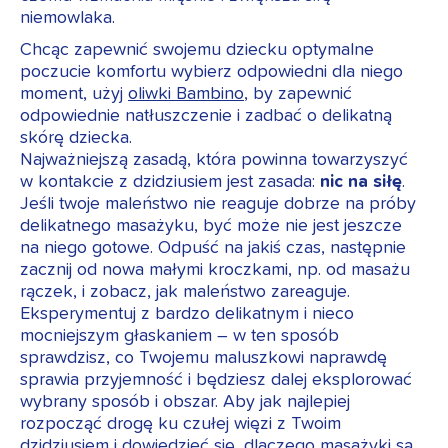
niemowlaka.
Chcąc zapewnić swojemu dziecku optymalne
poczucie komfortu wybierz odpowiedni dla niego
moment, użyj
oliwki Bambino
, by zapewnić
odpowiednie natłuszczenie i zadbać o delikatną
skórę dziecka.
Najważniejszą zasadą, która powinna towarzyszyć
w kontakcie z dzidziusiem jest zasada:
nic na siłę
.
Jeśli twoje maleństwo nie reaguje dobrze na próby
delikatnego masażyku, być może nie jest jeszcze
na niego gotowe. Odpuść na jakiś czas, następnie
zacznij od nowa małymi kroczkami, np. od masażu
rączek, i zobacz, jak maleństwo zareaguje.
Eksperymentuj z bardzo delikatnym i nieco
mocniejszym głaskaniem – w ten sposób
sprawdzisz, co Twojemu maluszkowi naprawdę
sprawia przyjemność i będziesz dalej eksplorować
wybrany sposób i obszar. Aby jak najlepiej
rozpocząć drogę ku czułej więzi z Twoim
dzidziusiem i dowiedzieć się, dlaczego masażyki są