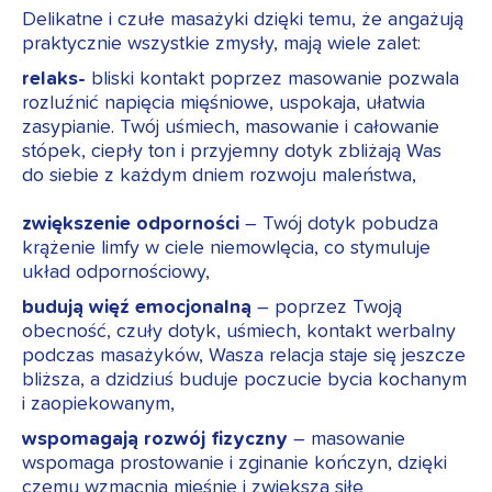
Delikatne i czułe masażyki dzięki temu, że angażują
praktycznie wszystkie zmysły, mają wiele zalet:
relaks-
bliski kontakt poprzez masowanie pozwala
rozluźnić napięcia mięśniowe, uspokaja, ułatwia
zasypianie. Twój uśmiech, masowanie i całowanie
stópek, ciepły ton i przyjemny dotyk zbliżają Was
do siebie z każdym dniem rozwoju maleństwa,
zwiększenie odporności
– Twój dotyk pobudza
krążenie limfy w ciele niemowlęcia, co stymuluje
układ odpornościowy,
budują więź emocjonalną
– poprzez Twoją
obecność, czuły dotyk, uśmiech, kontakt werbalny
podczas masażyków, Wasza relacja staje się jeszcze
bliższa, a dzidziuś buduje poczucie bycia kochanym
i zaopiekowanym,
wspomagają rozwój fizyczny
– masowanie
wspomaga prostowanie i zginanie kończyn, dzięki
czemu wzmacnia mięśnie i zwiększa siłę