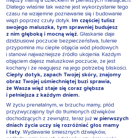
między mamą a dzieckiem w pierwszych miesiącach.
Dlatego właśnie tak ważne jest wykorzystanie tego
czasu na wzajemne poznawanie się i budowanie
więzi poprzez czuły dotyk.
Im częściej tulisz
swojego maluszka, tym sprawniej budujesz
z nim głęboką i mocną więź.
Głaskanie daje
dzidziusiowi poczucie bezpieczeństwa, tulenie
przypomina mu ciepłe objęcia wód płodowych
i stanowi najważniejsze źródło ukojenia. Każdym
objęciem dajesz maluszkowi poczucie, że jest
kochany i że reagujesz na jego potrzebę bliskości.
Ciepły dotyk, zapach Twojej skóry, znajomy
obraz Twojej uśmiechniętej buzi sprawia,
że Wasza więź staje się coraz głębsza
i pełniejsza z każdym dniem.
W życiu prenatalnym, w brzuchu mamy, płód
przyzwyczajony był do tłumionych dźwięków
dochodzących z zewnątrz, teraz już
w pierwszych
dniach życia uczy się rozróżniać głos mamy
i taty
. Wydawanie śmiesznych dźwięków,