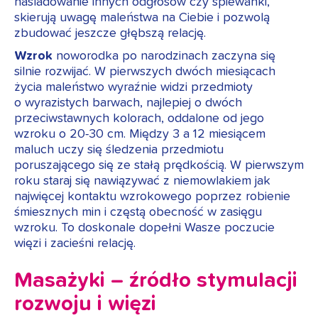
naśladowanie innych odgłosów czy śpiewanki,
skierują uwagę maleństwa na Ciebie i pozwolą
zbudować jeszcze głębszą relację.
Wzrok
noworodka po narodzinach zaczyna się
silnie rozwijać. W pierwszych dwóch miesiącach
życia maleństwo wyraźnie widzi przedmioty
o wyrazistych barwach, najlepiej o dwóch
przeciwstawnych kolorach, oddalone od jego
wzroku o 20-30 cm. Między 3 a 12 miesiącem
maluch uczy się śledzenia przedmiotu
poruszającego się ze stałą prędkością. W pierwszym
roku staraj się nawiązywać z niemowlakiem jak
najwięcej kontaktu wzrokowego poprzez robienie
śmiesznych min i częstą obecność w zasięgu
wzroku. To doskonale dopełni Wasze poczucie
więzi i zacieśni relację.
Masażyki – źródło stymulacji
rozwoju i więzi