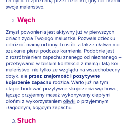
na bycie rozpoznaną przez dziecko, gdy tuli i karmi
swoje maleństwo.
Węch
Zmysł powonienia jest aktywny już w pierwszych
dniach życia Twojego maluszka. Pozwala dziecku
odróżnić mamę od innych osób, a także ułatwia mu
szukanie piersi podczas karmienia. Podobnie jest
z rozróżnieniem zapachu znanego od nieznanego –
przebywanie w bliskim kontakcie z mamą i tatą koi
maleństwo, nie tylko ze względu na wszechobecny
dotyk, ale
przez znajomość i pozytywne
kojarzenie zapachu
rodzica. Warto już na tym
etapie budować pozytywne skojarzenia węchowe,
łącząc przyjemny masaż wykonywany ciepłymi
dłońmi z wykorzystaniem
oliwki
o przyjemnym
i łagodnym, kojącym zapachu.
Słuch