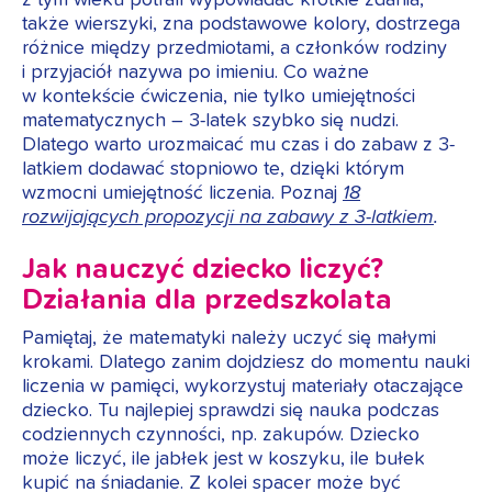
z tym wieku potrafi wypowiadać krótkie zdania,
także wierszyki, zna podstawowe kolory, dostrzega
różnice między przedmiotami, a członków rodziny
i przyjaciół nazywa po imieniu. Co ważne
w kontekście ćwiczenia, nie tylko umiejętności
matematycznych – 3-latek szybko się nudzi.
Dlatego warto urozmaicać mu czas i do zabaw z 3-
latkiem dodawać stopniowo te, dzięki którym
wzmocni umiejętność liczenia. Poznaj
18
rozwijających propozycji na zabawy z 3-latkiem
.
Jak nauczyć dziecko liczyć?
Działania dla przedszkolata
Pamiętaj, że matematyki należy uczyć się małymi
krokami. Dlatego zanim dojdziesz do momentu nauki
liczenia w pamięci, wykorzystuj materiały otaczające
dziecko. Tu najlepiej sprawdzi się nauka podczas
codziennych czynności, np. zakupów. Dziecko
może liczyć, ile jabłek jest w koszyku, ile bułek
kupić na śniadanie. Z kolei spacer może być