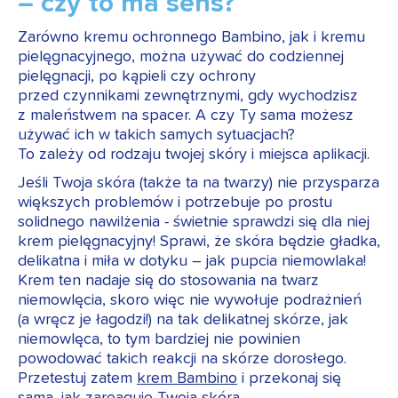
– czy to ma sens?
Zarówno kremu ochronnego Bambino, jak i kremu
pielęgnacyjnego, można używać do codziennej
pielęgnacji, po kąpieli czy ochrony
przed czynnikami zewnętrznymi, gdy wychodzisz
z maleństwem na spacer. A czy Ty sama możesz
używać ich w takich samych sytuacjach?
To zależy od rodzaju twojej skóry i miejsca aplikacji.
Jeśli Twoja skóra (także ta na twarzy) nie przysparza
większych problemów i potrzebuje po prostu
solidnego nawilżenia - świetnie sprawdzi się dla niej
krem pielęgnacyjny! Sprawi, że skóra będzie gładka,
delikatna i miła w dotyku – jak pupcia niemowlaka!
Krem ten nadaje się do stosowania na twarz
niemowlęcia, skoro więc nie wywołuje podrażnień
(a wręcz je łagodzi!) na tak delikatnej skórze, jak
niemowlęca, to tym bardziej nie powinien
powodować takich reakcji na skórze dorosłego.
Przetestuj zatem
krem Bambino
i przekonaj się