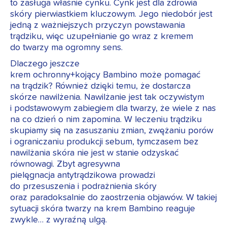
to zasługa właśnie cynku. Cynk jest dla zdrowia
skóry pierwiastkiem kluczowym. Jego niedobór jest
jedną z ważniejszych przyczyn powstawania
trądziku, więc uzupełnianie go wraz z kremem
do twarzy ma ogromny sens.
Dlaczego jeszcze
krem ochronny+kojący Bambino może pomagać
na trądzik? Również dzięki temu, że dostarcza
skórze nawilżenia. Nawilżanie jest tak oczywistym
i podstawowym zabiegiem dla twarzy, że wiele z nas
na co dzień o nim zapomina. W leczeniu trądziku
skupiamy się na zasuszaniu zmian, zwężaniu porów
i ograniczaniu produkcji sebum, tymczasem bez
nawilżania skóra nie jest w stanie odzyskać
równowagi. Zbyt agresywna
pielęgnacja antytrądzikowa prowadzi
do przesuszenia i podrażnienia skóry
oraz paradoksalnie do zaostrzenia objawów. W takiej
sytuacji skóra twarzy na krem Bambino reaguje
zwykle… z wyraźną ulgą.