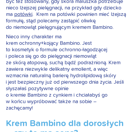
być też stosowany, gdy skóra maluszka potrzebuje
nieco lżejszej pielęgnacji, na przykład gdy dziecko
ma
potówki
. Krem na potówki powinien mieć lżejszą
formułę, stąd polecamy zastąpić oliwkę
do niemowląt pielęgnującym kremem Bambino.
Nieco inny charakter ma
krem ochronny+kojący Bambino. Jest
to kosmetyk o formule ochronno-łagodzącej
i poleca się go do pielęgnacji niemowląt
ze skórą atopową, suchą bądź podrażnioną. Krem
zawiera niezwykle delikatny emolient, a więc
wzmacnia naturalną barierę hydrolipidową skóry
i jest bezpieczny już od pierwszego dnia życia. Jeśli
słyszałaś pozytywne opinie
o kremie Bambino z cynkiem i chciałabyś go
w końcu wypróbować także na sobie –
zachęcamy!
Krem Bambino dla dorosłych