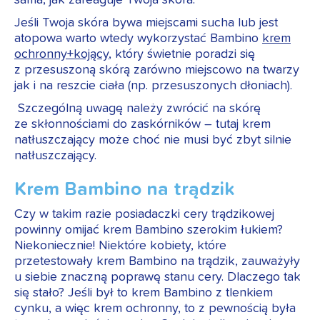
sama, jak zareaguje Twoja skóra.
Jeśli Twoja skóra bywa miejscami sucha lub jest
atopowa warto wtedy wykorzystać Bambino
krem
ochronny+kojący
, który świetnie poradzi się
z przesuszoną skórą zarówno miejscowo na twarzy
jak i na reszcie ciała (np. przesuszonych dłoniach).
Szczególną uwagę należy zwrócić na skórę
ze skłonnościami do zaskórników – tutaj krem
natłuszczający może choć nie musi być zbyt silnie
natłuszczający.
Krem Bambino na trądzik
Czy w takim razie posiadaczki cery trądzikowej
powinny omijać krem Bambino szerokim łukiem?
Niekoniecznie! Niektóre kobiety, które
przetestowały krem Bambino na trądzik, zauważyły
u siebie znaczną poprawę stanu cery. Dlaczego tak
się stało? Jeśli był to krem Bambino z tlenkiem
cynku, a więc krem ochronny, to z pewnością była