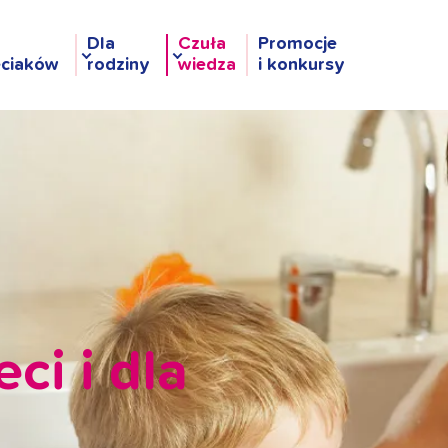
Dla
Czuła
Promocje
eciaków
rodziny
wiedza
i konkursy
ci i dla