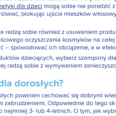
etyki dla dzieci
mogą sobie nie poradzić z 
arstwiać, blokując ujścia mieszków włoso
e radzą sobie również z usuwaniem produk
aściwego oczyszczania kosmyków na całej 
zić – spowodować ich obciążenie, a w efe
uktów dziecięcych, wybierz szampony dla s
piej radzą sobie z wymywaniem zanieczysz
 dla dorosłych?
słych powinien cechować się dobrymi właś
imi zabrudzeniami. Odpowiednie do tego s
 najmniej 3- lub 4-letnich. O tym, jak wy