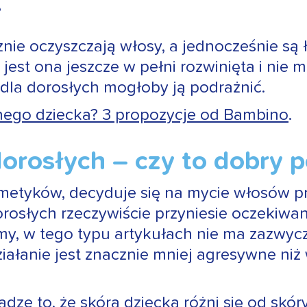
e
ie oczyszczają włosy, a jednocześnie są ł
jest ona jeszcze w pełni rozwinięta i nie 
dla dorosłych mogłoby ją podrażnić.
nego dziecka? 3 propozycje od Bambino
.
dorosłych – czy to dobry
metyków, decyduje się na mycie włosów pr
słych rzeczywiście przyniesie oczekiwany 
, w tego typu artykułach nie ma zazwyczaj
iałanie jest znacznie mniej agresywne ni
ze to, że skóra dziecka różni się od skóry