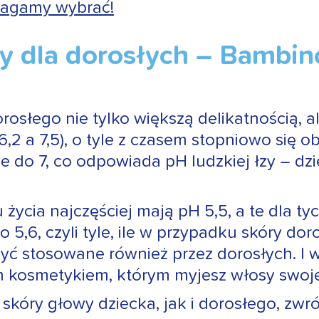
magamy wybrać!
ry dla dorosłych – Bambi
orosłego nie tylko większą delikatnością, a
6,2 a 7,5), o tyle z czasem stopniowo się
do 7, co odpowiada pH ludzkiej łzy – dzi
ycia najczęściej mają pH 5,5, a te dla tyc
 5,6, czyli tyle, ile w przypadku skóry d
być stosowane również przez dorosłych. I 
m kosmetykiem, którym myjesz włosy swo
 skóry głowy dziecka, jak i dorosłego, zw