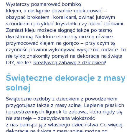
Wystarczy posmarować bombkę
klejem, a następnie dowolnie udekorować –
obsypać brokatem i koralikami, owinąć jutowym
sznurkiem i przykleić kryształki czy okleić piórkami.
Zamiast kleju możecie sięgnąć także po taśmę
dwustronną. Niektóre elementy można również
przymocować klejem na gorąco – przy czym tę
czynność powinni wykonywać wyłącznie rodzice. To
nie tylko znakomity pomysł na dekoracje na święta
DIY, ale też
kreatywną zabawę z dzieckiem
!
Świąteczne dekoracje z masy
solnej
Świąteczne ozdoby z dzieckiem z powodzeniem
przygotujesz także z masy solnej. Lepienie płaskich
i przestrzennych figurek to zabawa, która nigdy się
nie starzeje – zdecydowana większość
z nas pamięta ją z własnego dzieciństwa. Co więcej,
dekoracje na święta z masy solnej można od