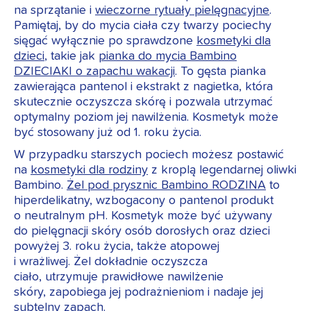
na sprzątanie i
wieczorne rytuały pielęgnacyjne
.
Pamiętaj, by do mycia ciała czy twarzy pociechy
sięgać wyłącznie po sprawdzone
kosmetyki dla
dzieci
, takie jak
pianka do mycia Bambino
DZIECIAKI o zapachu wakacji
. To gęsta pianka
zawierająca pantenol i ekstrakt z nagietka, która
skutecznie oczyszcza skórę i pozwala utrzymać
optymalny poziom jej nawilżenia. Kosmetyk może
być stosowany już od 1. roku życia.
W przypadku starszych pociech możesz postawić
na
kosmetyki dla rodziny
z kroplą legendarnej oliwki
Bambino.
Żel pod prysznic Bambino RODZINA
to
hiperdelikatny, wzbogacony o pantenol produkt
o neutralnym pH. Kosmetyk może być używany
do pielęgnacji skóry osób dorosłych oraz dzieci
powyżej 3. roku życia, także atopowej
i wrażliwej. Żel dokładnie oczyszcza
ciało, utrzymuje prawidłowe nawilżenie
skóry, zapobiega jej podrażnieniom i nadaje jej
subtelny zapach.