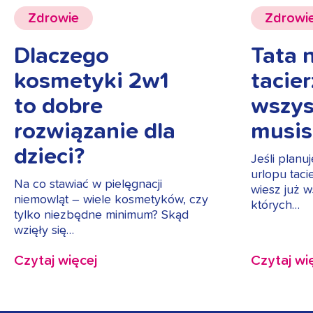
Zdrowie
Zdrowi
Dlaczego
Tata n
kosmetyki 2w1
tacie
to dobre
wszys
rozwiązanie dla
musis
dzieci?
Jeśli planu
urlopu taci
Na co stawiać w pielęgnacji
wiesz już w
niemowląt – wiele kosmetyków, czy
których…
tylko niezbędne minimum? Skąd
wzięły się…
Czytaj więcej
Czytaj wi