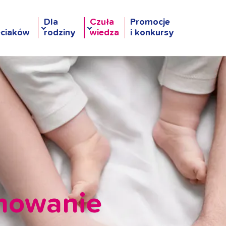
Dla
Czuła
Promocje
eciaków
rodziny
wiedza
i konkursy
gnowanie