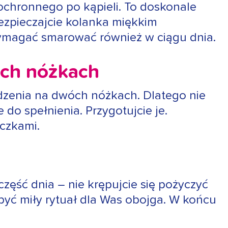
 ochronnego po kąpieli. To doskonale
ezpieczajcie kolanka miękkim
wymagać smarować również w ciągu dnia.
óch nóżkach
dzenia na dwóch nóżkach. Dlatego nie
do spełnienia. Przygotujcie je.
eczkami.
zęść dnia – nie krępujcie się pożyczyć
 być miły rytuał dla Was obojga. W końcu