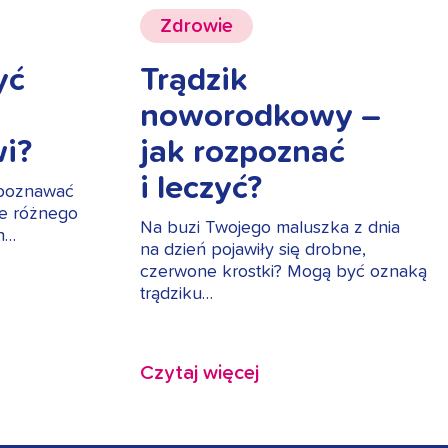
Zdrowie
yć
Trądzik
noworodkowy –
i?
jak rozpoznać
i leczyć?
 poznawać
ie różnego
Na buzi Twojego maluszka z dnia
ch…
na dzień pojawiły się drobne,
czerwone krostki? Mogą być oznaką
trądziku…
Czytaj więcej