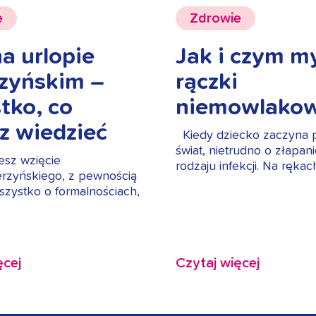
e
Zdrowie
a urlopie
Jak i czym m
rzyńskim –
rączki
tko, co
niemowlakow
z wiedzieć
Kiedy dziecko zaczyna
świat, nietrudno o złapan
jesz wzięcie
rodzaju infekcji. Na ręka
erzyńskiego, z pewnością
szystko o formalnościach,
ęcej
Czytaj więcej