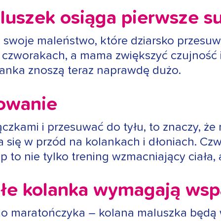
luszek osiąga pierwsze s
 swoje maleństwo, które dziarsko przesuwa
 czworakach, a mama zwiększyć czujność i 
lanka znoszą teraz naprawdę dużo.
owanie
czkami i przesuwać do tyłu, to znaczy, że 
a się w przód na kolankach i dłoniach. C
to nie tylko trening wzmacniający ciała, 
łe kolanka wymagają wsp
go maratończyka – kolana maluszka będą