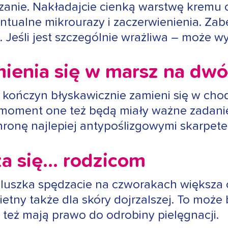
czanie. Nakładajcie cienką warstwę kremu
tualne mikrourazy i zaczerwienienia. Zab
 Jeśli jest szczególnie wrażliwa – może 
ienia się w marsz na dw
 kończyn błyskawicznie zamieni się w cho
moment one też będą miały ważne zadanie 
ochronę najlepiej antypoślizgowymi skarpet
za się… rodzicom
aluszka spędzacie na czworakach większa c
etny także dla skóry dojrzalszej. To może
 też mają prawo do odrobiny pielęgnacji.