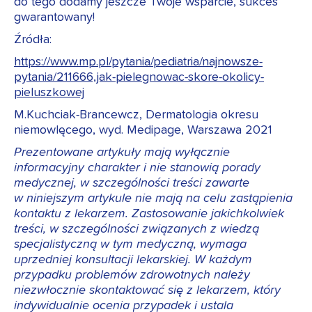
do tego dodamy jeszcze Twoje wsparcie, sukces
gwarantowany!
Źródła:
https://www.mp.pl/pytania/pediatria/najnowsze-
pytania/211666,jak-pielegnowac-skore-okolicy-
pieluszkowej
M.Kuchciak-Brancewcz, Dermatologia okresu
niemowlęcego, wyd. Medipage, Warszawa 2021
Prezentowane artykuły mają wyłącznie
informacyjny charakter i nie stanowią porady
medycznej, w szczególności treści zawarte
w niniejszym artykule nie mają na celu zastąpienia
kontaktu z lekarzem. Zastosowanie jakichkolwiek
treści, w szczególności związanych z wiedzą
specjalistyczną w tym medyczną, wymaga
uprzedniej konsultacji lekarskiej. W każdym
przypadku problemów zdrowotnych należy
niezwłocznie skontaktować się z lekarzem, który
indywidualnie ocenia przypadek i ustala