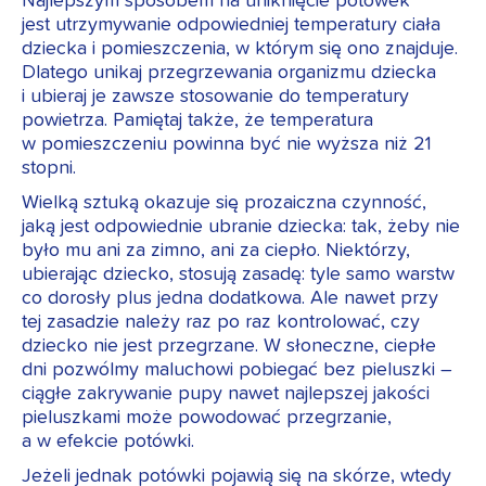
Najlepszym sposobem na uniknięcie potówek
jest utrzymywanie odpowiedniej temperatury ciała
dziecka i pomieszczenia, w którym się ono znajduje.
Dlatego unikaj przegrzewania organizmu dziecka
i ubieraj je zawsze stosowanie do temperatury
powietrza. Pamiętaj także, że temperatura
w pomieszczeniu powinna być nie wyższa niż 21
stopni.
Wielką sztuką okazuje się prozaiczna czynność,
jaką jest odpowiednie ubranie dziecka: tak, żeby nie
było mu ani za zimno, ani za ciepło. Niektórzy,
ubierając dziecko, stosują zasadę: tyle samo warstw
co dorosły plus jedna dodatkowa. Ale nawet przy
tej zasadzie należy raz po raz kontrolować, czy
dziecko nie jest przegrzane. W słoneczne, ciepłe
dni pozwólmy maluchowi pobiegać bez pieluszki –
ciągłe zakrywanie pupy nawet najlepszej jakości
pieluszkami może powodować przegrzanie,
a w efekcie potówki.
Jeżeli jednak potówki pojawią się na skórze, wtedy