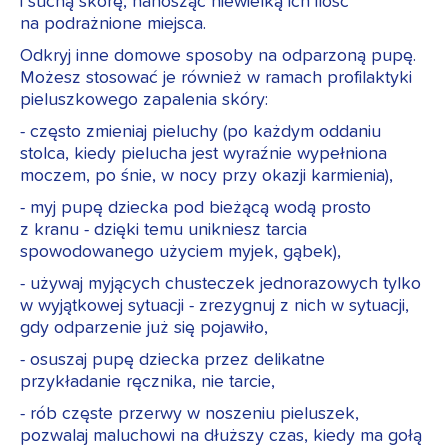
i suchą skórę, nanosząc niewielką ich ilość
na podrażnione miejsca.
Odkryj inne domowe sposoby na odparzoną pupę.
Możesz stosować je również w ramach profilaktyki
pieluszkowego zapalenia skóry:
- często zmieniaj pieluchy (po każdym oddaniu
stolca, kiedy pielucha jest wyraźnie wypełniona
moczem, po śnie, w nocy przy okazji karmienia),
- myj pupę dziecka pod bieżącą wodą prosto
z kranu - dzięki temu unikniesz tarcia
spowodowanego użyciem myjek, gąbek),
- używaj myjących chusteczek jednorazowych tylko
w wyjątkowej sytuacji - zrezygnuj z nich w sytuacji,
gdy odparzenie już się pojawiło,
- osuszaj pupę dziecka przez delikatne
przykładanie ręcznika, nie tarcie,
- rób częste przerwy w noszeniu pieluszek,
pozwalaj maluchowi na dłuższy czas, kiedy ma gołą