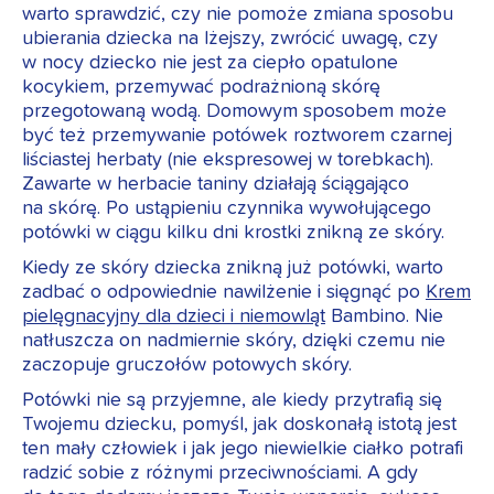
warto sprawdzić, czy nie pomoże zmiana sposobu
ubierania dziecka na lżejszy, zwrócić uwagę, czy
w nocy dziecko nie jest za ciepło opatulone
kocykiem, przemywać podrażnioną skórę
przegotowaną wodą. Domowym sposobem może
być też przemywanie potówek roztworem czarnej
liściastej herbaty (nie ekspresowej w torebkach).
Zawarte w herbacie taniny działają ściągająco
na skórę. Po ustąpieniu czynnika wywołującego
potówki w ciągu kilku dni krostki znikną ze skóry.
Kiedy ze skóry dziecka znikną już potówki, warto
zadbać o odpowiednie nawilżenie i sięgnąć po
Krem
pielęgnacyjny dla dzieci i niemowląt
Bambino. Nie
natłuszcza on nadmiernie skóry, dzięki czemu nie
zaczopuje gruczołów potowych skóry.
Potówki nie są przyjemne, ale kiedy przytrafią się
Twojemu dziecku, pomyśl, jak doskonałą istotą jest
ten mały człowiek i jak jego niewielkie ciałko potrafi
radzić sobie z różnymi przeciwnościami. A gdy