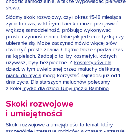
chodzić samodzielnie, a także wypowiadać pierwsze
słowa.
Siódmy skok rozwojowy, czyli okres 15-18 miesiąca
życia to czas, w którym dziecko może przejawiać
większą samodzielność, próbując wykonywać
proste czynności samo, takie jak jedzenie łyżką czy
ubieranie się. Może zaczynać mówić więcej słów
i tworzyć proste zdania. Chętnie także spędza czas
na kąpielach. Zadbaj o to, by kosmetyki, których
używasz, były bezpieczne. Z
kosmetyków dla
dzieci
, w tym uwielbianej przez maluchy
delikatnej
pianki do mycia
mogą korzystać najmłodsi już od 1
dnia życia. Dla starszych maluchów polecamy
z kolei
mydło dla dzieci Umyj rączki Bambino
.
Skoki rozwojowe
i umiejętności
Skoki rozwojowe a umiejętności to temat, który
szczególnie interesuje rodziców, a czasem - stresuje,