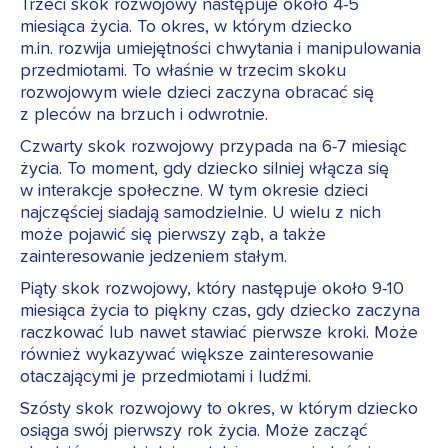
Trzeci skok rozwojowy następuje około 4-5
miesiąca życia. To okres, w którym dziecko
m.in. rozwija umiejętności chwytania i manipulowania
przedmiotami. To właśnie w trzecim skoku
rozwojowym wiele dzieci zaczyna obracać się
z pleców na brzuch i odwrotnie.
Czwarty skok rozwojowy przypada na 6-7 miesiąc
życia. To moment, gdy dziecko silniej włącza się
w interakcje społeczne. W tym okresie dzieci
najczęściej siadają samodzielnie. U wielu z nich
może pojawić się pierwszy ząb, a także
zainteresowanie jedzeniem stałym.
Piąty skok rozwojowy, który następuje około 9-10
miesiąca życia to piękny czas, gdy dziecko zaczyna
raczkować lub nawet stawiać pierwsze kroki. Może
również wykazywać większe zainteresowanie
otaczającymi je przedmiotami i ludźmi.
Szósty skok rozwojowy to okres, w którym dziecko
osiąga swój pierwszy rok życia. Może zacząć