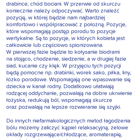
drabince, chód bociani. W przerwie od skurczu
koniecznie należy odpoczywać. Warto znaleźć
pozycję, w której będzie nam najbardziej
komfortowo i współpracować z położną. Pozycje,
które wspomagają postęp porodu to pozycje
wertykalne. Są to pozycje, w których kobieta jest
całkowicie lub częściowo spionizowana.
W pierwszej fazie będzie to kołysanie biodrami
na stojąco, chodzenie, siedzenie, a w drugiej fazie
siad, kucanie czy klęk. W przyjęciu tych pozycji
będą pomocne np. drabinki, worek sako, piłka, liny,
łóżko porodowe. Wspomagają one wpasowanie się
dziecka w kanał rodny. Dodatkowo ułatwiają
rodzącej oddychanie, pozwalają na dobre ukrwienie
łożyska, redukują ból, wspomagają skurcze
oraz pozwalają na lepsze rozwieranie się szyjki.
Do innych niefarmakologicznych metod łagodzenia
bólu możemy zaliczyć kąpiel relaksacyjną, żelowe
okłady rozgrzewające/chłodzące, aromaterapię,