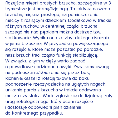
Rozejście mięśni prostych brzucha, szczególnie w 3
trymestrze jest normą/fizjologią. To taktyka naszego
brzucha, mięśnia prostego, na pomieszczenie
macicy z rosnącym dzieckiem. Dodatkowo w trackie
różnych ruchów, w centralnej części brzucha,
szczególnie nad pępkiem można dostrzec tzw.
stożkowanie. Wynika ono ze zbyt dużego ciśnienia
w jamie brzusznej. W przypadku powiększającego
się rozejścia, które może pozostać po porodzie,
nasz brzuch traci często funkcję stabilizującą.
W związku z tym w ciąży warto zadbać
o prawidłowe codzienne nawyki. Zwracamy uwagę
na podnoszenie/kładzenie się przez bok,
kichanie/kaszel z rotacją tułowia do boku,
podnoszenie rzeczy/dziecka na ugiętych nogach,
unikanie parcia z brzucha w trakcie oddawania
moczu czy stolca. Warto zgłosić się do fizjoterapeuty
uroginekologicznego, który oceni rozejście
i dostosuje odpowiedni plan działania
do konkretnego przypadku.