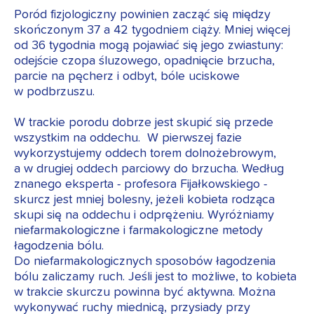
Poród fizjologiczny powinien zacząć się między
skończonym 37 a 42 tygodniem ciąży. Mniej więcej
od 36 tygodnia mogą pojawiać się jego zwiastuny:
odejście czopa śluzowego, opadnięcie brzucha,
parcie na pęcherz i odbyt, bóle uciskowe
w podbrzuszu.
W trackie porodu dobrze jest skupić się przede
wszystkim na oddechu. W pierwszej fazie
wykorzystujemy oddech torem dolnożebrowym,
a w drugiej oddech parciowy do brzucha. Według
znanego eksperta - profesora Fijałkowskiego -
skurcz jest mniej bolesny, jeżeli kobieta rodząca
skupi się na oddechu i odprężeniu. Wyróżniamy
niefarmakologiczne i farmakologiczne metody
łagodzenia bólu.
Do niefarmakologicznych sposobów łagodzenia
bólu zaliczamy ruch. Jeśli jest to możliwe, to kobieta
w trakcie skurczu powinna być aktywna. Można
wykonywać ruchy miednicą, przysiady przy