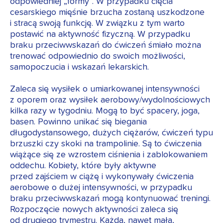
odpowiedniej „formy”. W przypadku cięcia
cesarskiego mięśnie brzucha zostaną uszkodzone
i stracą swoją funkcję. W związku z tym warto
postawić na aktywność fizyczną. W przypadku
braku przeciwwskazań do ćwiczeń śmiało można
trenować odpowiednio do swoich możliwości,
samopoczucia i wskazań lekarskich.
Zaleca się wysiłek o umiarkowanej intensywności
z oporem oraz wysiłek aerobowy/wydolnościowych
kilka razy w tygodniu. Mogą to być spacery, joga,
basen. Powinno unikać się biegania
długodystansowego, dużych ciężarów, ćwiczeń typu
brzuszki czy skoki na trampolinie. Są to ćwiczenia
wiążące się ze wzrostem ciśnienia i zablokowaniem
oddechu. Kobiety, które były aktywne
przed zajściem w ciążę i wykonywały ćwiczenia
aerobowe o dużej intensywności, w przypadku
braku przeciwwskazań mogą kontynuować treningi.
Rozpoczęcie nowych aktywności zaleca się
od drugiego trymestru. Każda, nawet mała,